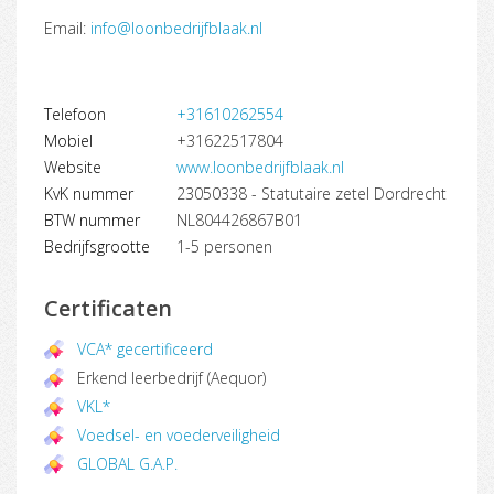
Email:
info@loonbedrijfblaak.nl
Telefoon
+31610262554
Mobiel
+31622517804
Website
www.loonbedrijfblaak.nl
KvK nummer
23050338 - Statutaire zetel Dordrecht
BTW nummer
NL804426867B01
Bedrijfsgrootte
1-5 personen
Certificaten
VCA* gecertificeerd
Erkend leerbedrijf (Aequor)
VKL*
Voedsel- en voederveiligheid
GLOBAL G.A.P.