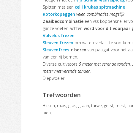
Spitten met een
celli krukas spitmachine
Rotorkopeggen
velen combinaties mogelijk
Zaaibedcombinatie
een vss koppensneller v
ganze voeten achter.
word voor dit voorjaar 
Volvelds frezen
Sleuven frezen
om wateroverlast te voorkomen
Sleuvenfrees
+ boren
van paalgat voor het a
van een rij bomen.
Diverse cultivators
6 meter met verende tanden, 
meter met verende tanden.
Diepwoeler
Trefwoorden
Bieten, mais, gras, graan, tarwe, gerst, mest, aardappelen, aardappels, korrelmais,
uien,