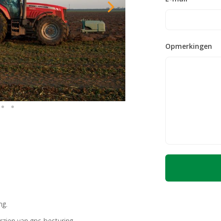
Opmerkingen
ng.
zien van gps besturing.