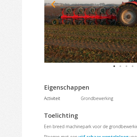
Eigenschappen
Activiteit
Grondbewerking
Toelichting
Een breed machinepark voor de grondbewerki
Ploegen met een
vijf schaar wentelploeg
voor