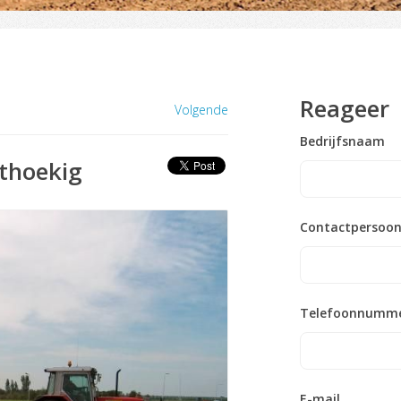
Reageer
Volgende
Bedrijfsnaam
hthoekig
Contactpersoo
Telefoonnumm
E-mail